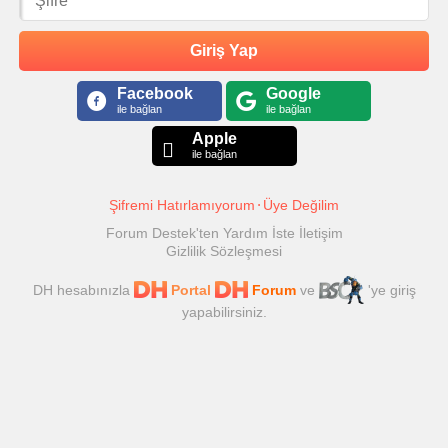
Giriş Yap
Facebook
Google
ile bağlan
ile bağlan
Apple
ile bağlan
Şifremi Hatırlamıyorum
Üye Değilim
Forum Destek'ten Yardım İste
İletişim
Gizlilik Sözleşmesi
DH hesabınızla
Portal
Forum
ve
'ye giriş
yapabilirsiniz.