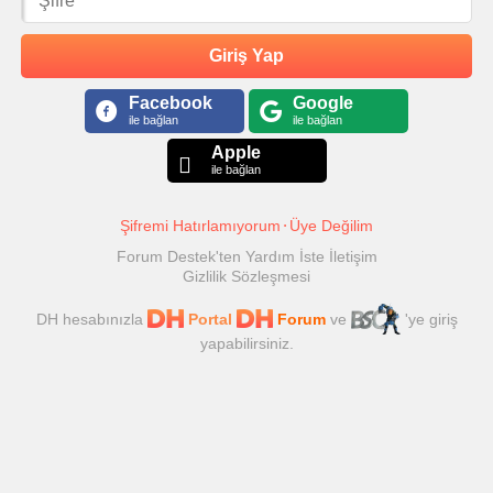
Giriş Yap
Facebook
Google
ile bağlan
ile bağlan
Apple
ile bağlan
Şifremi Hatırlamıyorum
Üye Değilim
Forum Destek'ten Yardım İste
İletişim
Gizlilik Sözleşmesi
DH hesabınızla
Portal
Forum
ve
'ye giriş
yapabilirsiniz.