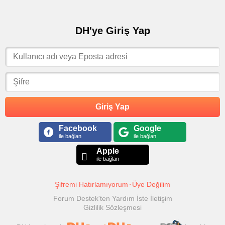
DH'ye Giriş Yap
Giriş Yap
Facebook
Google
ile bağlan
ile bağlan
Apple
ile bağlan
Şifremi Hatırlamıyorum
Üye Değilim
Forum Destek'ten Yardım İste
İletişim
Gizlilik Sözleşmesi