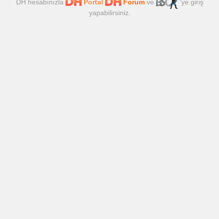
DH hesabınızla
Portal
Forum
ve
'ye giriş
yapabilirsiniz.