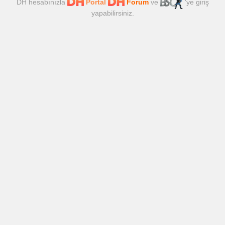
DH hesabınızla
Portal
Forum
ve
'ye giriş
yapabilirsiniz.