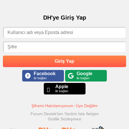
DH'ye Giriş Yap
Giriş Yap
Facebook
Google
ile bağlan
ile bağlan
Apple
ile bağlan
Şifremi Hatırlamıyorum
Üye Değilim
Forum Destek'ten Yardım İste
İletişim
Gizlilik Sözleşmesi