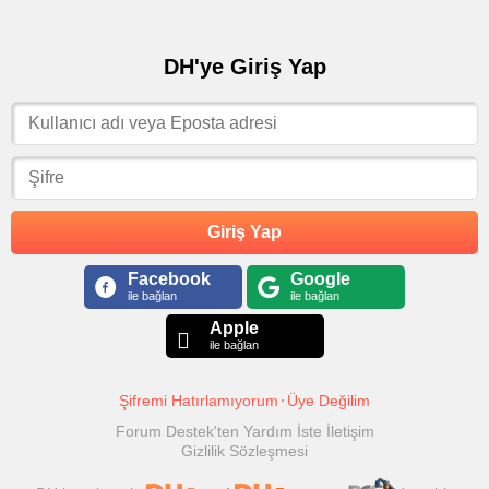
DH'ye Giriş Yap
Giriş Yap
Facebook
Google
ile bağlan
ile bağlan
Apple
ile bağlan
Şifremi Hatırlamıyorum
Üye Değilim
Forum Destek'ten Yardım İste
İletişim
Gizlilik Sözleşmesi