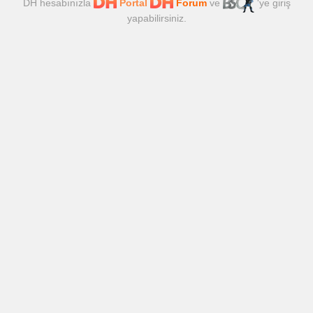
DH hesabınızla
Portal
Forum
ve
'ye giriş
yapabilirsiniz.