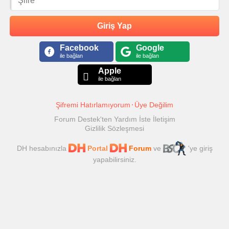
Giriş Yap
Facebook
Google
ile bağlan
ile bağlan
Apple
ile bağlan
Şifremi Hatırlamıyorum
Üye Değilim
Forum Destek'ten Yardım İste
İletişim
Gizlilik Sözleşmesi
DH hesabınızla
Portal
Forum
ve
'ye giriş
yapabilirsiniz.